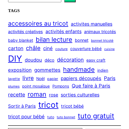
e
a
TAGS
r
c
accessoires au tricot
activites manuelles
h
activités enfants
activités créatives
animaux tricotés
bilan lecture
bonnet
baby blanket
bonnet tricoté
châle
carton
ciné
couverture bébé
couture
cuisine
DIY
décoration
doudou
déco
easy craft
handmade
exposition
gommettes
indien
livre
Paris
papiers découpés
Noël
layette
papier
Que faire à Paris
point mosaïque
Pompons
plumes
roman
recette
sorties culturelles
rose
tricot
Sortir à Paris
tricot bébé
tuto gratuit
tricot pour bébé
tuto
tuto bonnet
Saisissez votre adresse e-mail…