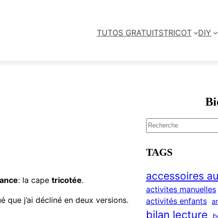
TUTOS GRATUITS
TRICOT
DIY
Bi
S
e
a
TAGS
r
c
accessoires au
sance
: la cape
tricotée
.
h
activites manuelles
é que j’ai décliné en deux versions.
activités enfants
a
bilan lecture
b