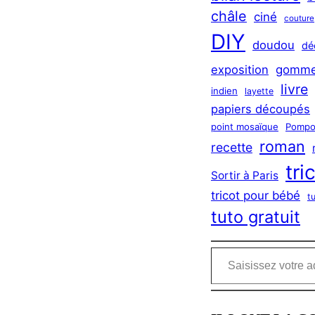
châle
ciné
couture
DIY
doudou
dé
exposition
gomme
livre
indien
layette
papiers découpés
point mosaïque
Pompo
roman
recette
tri
Sortir à Paris
tricot pour bébé
t
tuto gratuit
Saisissez votre adresse e-mail…