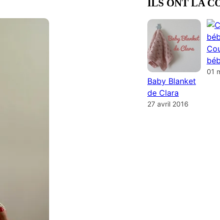
ILS ONT LA C
Cou
béb
01 
Baby Blanket
de Clara
27 avril 2016