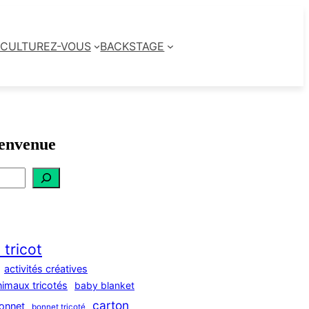
CULTUREZ-VOUS
BACKSTAGE
envenue
 tricot
activités créatives
nimaux tricotés
baby blanket
carton
onnet
bonnet tricoté