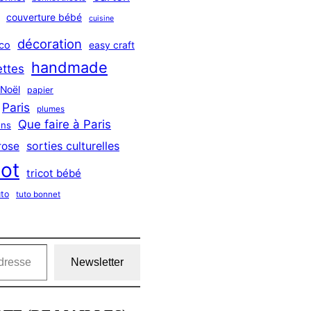
couverture bébé
cuisine
décoration
co
easy craft
handmade
ttes
Noël
papier
Paris
plumes
Que faire à Paris
ns
sorties culturelles
rose
cot
tricot bébé
uto
tuto bonnet
Newsletter