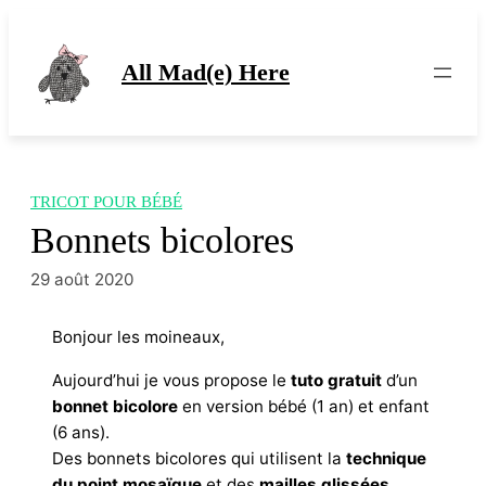
Aller
au
contenu
All Mad(e) Here
TRICOT POUR BÉBÉ
Bonnets bicolores
29 août 2020
Bonjour les moineaux,
Aujourd’hui je vous propose le
tuto gratuit
d’un
bonnet bicolore
en version bébé (1 an) et enfant
(6 ans).
Des bonnets bicolores qui utilisent la
technique
du point mosaïque
et des
mailles glissées
,