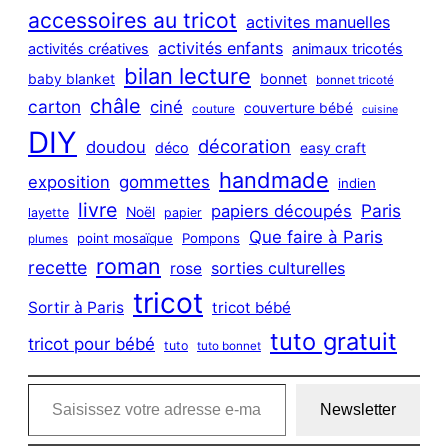
c
accessoires au tricot
activites manuelles
h
activités enfants
activités créatives
animaux tricotés
bilan lecture
bonnet
baby blanket
bonnet tricoté
châle
carton
ciné
couverture bébé
couture
cuisine
DIY
décoration
doudou
déco
easy craft
handmade
exposition
gommettes
indien
livre
Paris
papiers découpés
Noël
layette
papier
Que faire à Paris
point mosaïque
Pompons
plumes
roman
recette
sorties culturelles
rose
tricot
Sortir à Paris
tricot bébé
tuto gratuit
tricot pour bébé
tuto
tuto bonnet
Saisissez votre adresse e-mail…
Newsletter