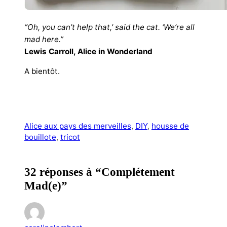
“Oh, you can’t help that,’ said the cat. ‘We’re all
mad here.”
Lewis Carroll,
Alice in Wonderland
A bientôt.
Alice aux pays des merveilles
, 
DIY
, 
housse de
bouillote
, 
tricot
32 réponses à “Complétement
Mad(e)”