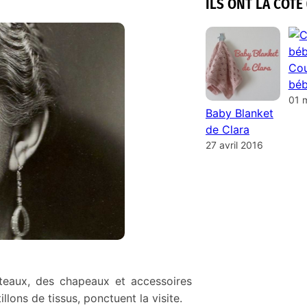
ILS ONT LA COTE 
Cou
béb
01 
Baby Blanket
de Clara
27 avril 2016
teaux, des chapeaux et accessoires
llons de tissus, ponctuent la visite.