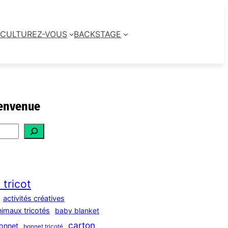
CULTUREZ-VOUS
BACKSTAGE
envenue
 tricot
activités créatives
nimaux tricotés
baby blanket
carton
onnet
bonnet tricoté