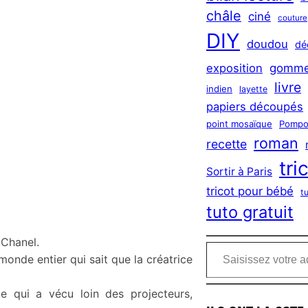
châle
ciné
couture
DIY
doudou
dé
exposition
gomme
livre
indien
layette
papiers découpés
point mosaïque
Pompo
roman
recette
tri
Sortir à Paris
tricot pour bébé
t
tuto gratuit
Saisissez votre adresse e-mail…
 Chanel.
onde entier qui sait que la créatrice
ète qui
a vécu loin des projecteurs
,