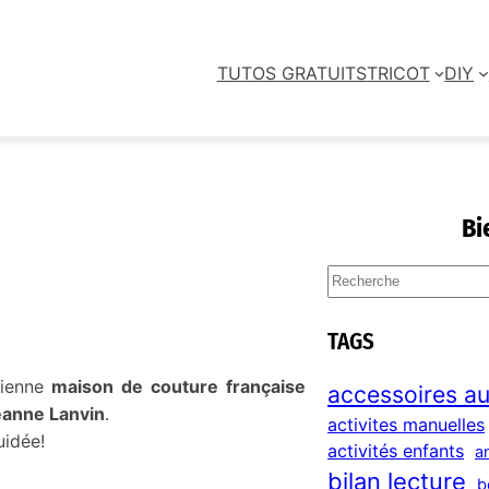
TUTOS GRATUITS
TRICOT
DIY
Bi
S
e
a
TAGS
r
c
ienne
maison de couture française
accessoires au
h
eanne Lanvin
.
activites manuelles
uidée!
activités enfants
a
bilan lecture
b