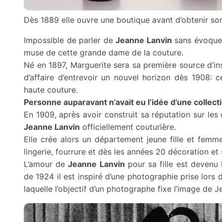
Dès 1889 elle ouvre une boutique avant d’obtenir so
Impossible de parler de
Jeanne Lanvin
sans évoquer 
muse de cette grande dame de la couture.
Né en 1897, Marguerite sera sa première source d’in
d’affaire d’entrevoir un nouvel horizon dès 1908: c
haute couture.
Personne aupa­ra­vant n’avait eu l’idée d’une collec­
En 1909, après avoir construit sa réputation sur les
Jeanne Lanvin
officiellement couturière.
Elle crée alors un département jeune fille et femm
lingerie, fourrure et dès les années 20 décoration et 
L’amour de
Jeanne Lanvin
pour sa fille est devenu 
de 1924 il est inspiré d’une photographie prise lors
laquelle l’objec­tif d’un photo­graphe fixe l’image de 