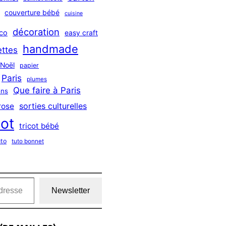
couverture bébé
cuisine
décoration
co
easy craft
handmade
ttes
Noël
papier
Paris
plumes
Que faire à Paris
ns
sorties culturelles
rose
cot
tricot bébé
uto
tuto bonnet
Newsletter