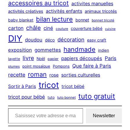
c
accessoires au tricot
activites manuelles
h
activités enfants
activités créatives
animaux tricotés
bilan lecture
bonnet
baby blanket
bonnet tricoté
châle
carton
ciné
couverture bébé
couture
cuisine
DIY
décoration
doudou
déco
easy craft
handmade
exposition
gommettes
indien
livre
Paris
papiers découpés
Noël
layette
papier
Que faire à Paris
point mosaïque
Pompons
plumes
roman
recette
sorties culturelles
rose
tricot
Sortir à Paris
tricot bébé
tuto gratuit
tricot pour bébé
tuto
tuto bonnet
Saisissez votre adresse e-mail…
Newsletter