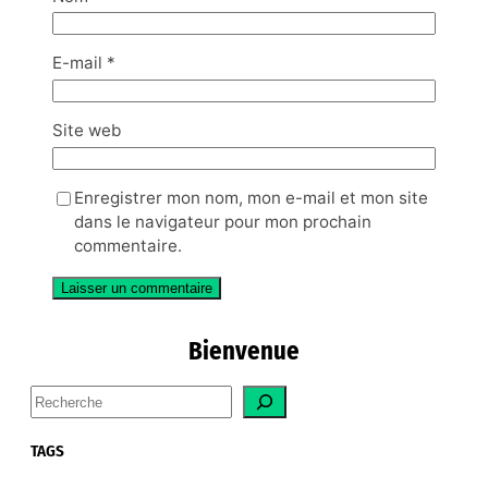
E-mail
*
Site web
Enregistrer mon nom, mon e-mail et mon site
dans le navigateur pour mon prochain
commentaire.
Bienvenue
S
e
a
TAGS
r