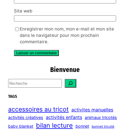
Site web
Enregistrer mon nom, mon e-mail et mon site
dans le navigateur pour mon prochain
commentaire.
Bienvenue
S
e
a
TAGS
r
c
accessoires au tricot
activites manuelles
h
activités enfants
activités créatives
animaux tricotés
bilan lecture
bonnet
baby blanket
bonnet tricoté