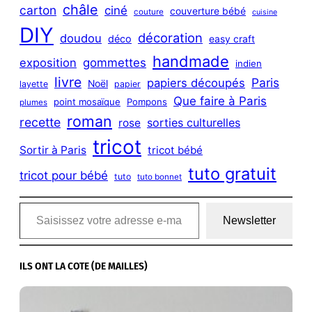
châle
carton
ciné
couverture bébé
couture
cuisine
DIY
décoration
doudou
déco
easy craft
handmade
exposition
gommettes
indien
livre
Paris
papiers découpés
Noël
layette
papier
Que faire à Paris
point mosaïque
Pompons
plumes
roman
recette
sorties culturelles
rose
tricot
Sortir à Paris
tricot bébé
tuto gratuit
tricot pour bébé
tuto
tuto bonnet
Saisissez votre adresse e-mail…
Newsletter
ILS ONT LA COTE (DE MAILLES)