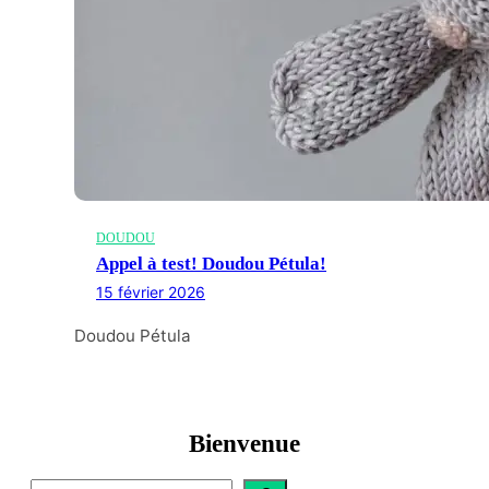
DOUDOU
Appel à test! Doudou Pétula!
15 février 2026
Doudou Pétula
Bienvenue