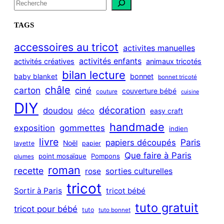
S
e
a
TAGS
r
c
accessoires au tricot
activites manuelles
h
activités enfants
activités créatives
animaux tricotés
bilan lecture
bonnet
baby blanket
bonnet tricoté
châle
carton
ciné
couverture bébé
couture
cuisine
DIY
décoration
doudou
déco
easy craft
handmade
exposition
gommettes
indien
livre
Paris
papiers découpés
Noël
layette
papier
Que faire à Paris
point mosaïque
Pompons
plumes
roman
recette
sorties culturelles
rose
tricot
Sortir à Paris
tricot bébé
tuto gratuit
tricot pour bébé
tuto
tuto bonnet