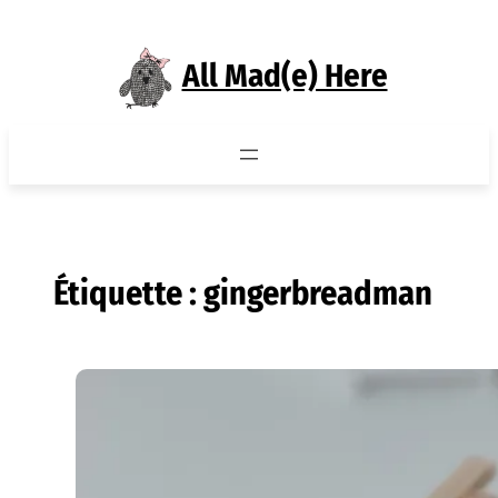
Aller
au
All Mad(e) Here
contenu
Étiquette :
gingerbreadman