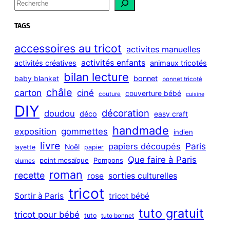
S
e
a
TAGS
r
c
accessoires au tricot
activites manuelles
h
activités enfants
activités créatives
animaux tricotés
bilan lecture
bonnet
baby blanket
bonnet tricoté
châle
carton
ciné
couverture bébé
couture
cuisine
DIY
décoration
doudou
déco
easy craft
handmade
exposition
gommettes
indien
livre
Paris
papiers découpés
Noël
layette
papier
Que faire à Paris
point mosaïque
Pompons
plumes
roman
recette
sorties culturelles
rose
tricot
Sortir à Paris
tricot bébé
tuto gratuit
tricot pour bébé
tuto
tuto bonnet