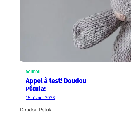
DOUDOU
Appel à test! Doudou
Pétula!
15 février 2026
Doudou Pétula