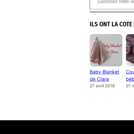
ILS ONT LA COTE 
Baby Blanket
Cou
de Clara
béb
27 avril 2016
01 