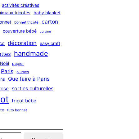
activités créatives
nimaux tricotés
baby blanket
carton
onnet
bonnet tricoté
couverture bébé
cuisine
décoration
co
easy craft
handmade
ttes
Noël
papier
Paris
plumes
Que faire à Paris
ns
sorties culturelles
rose
cot
tricot bébé
uto
tuto bonnet