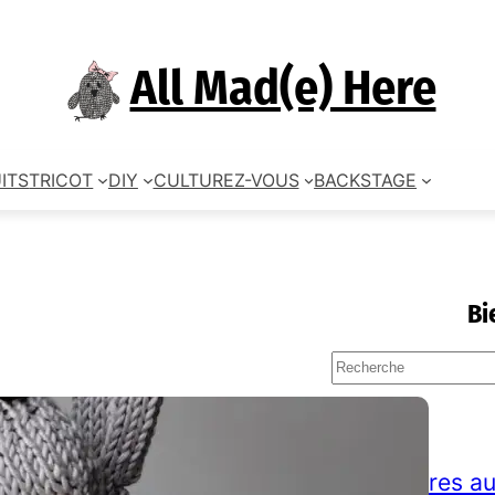
All Mad(e) Here
ITS
TRICOT
DIY
CULTUREZ-VOUS
BACKSTAGE
Bi
S
e
a
TAGS
r
c
accessoires au