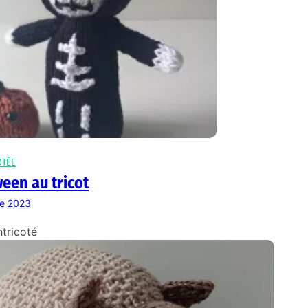
OTÉE
een au tricot
re 2023
tricoté