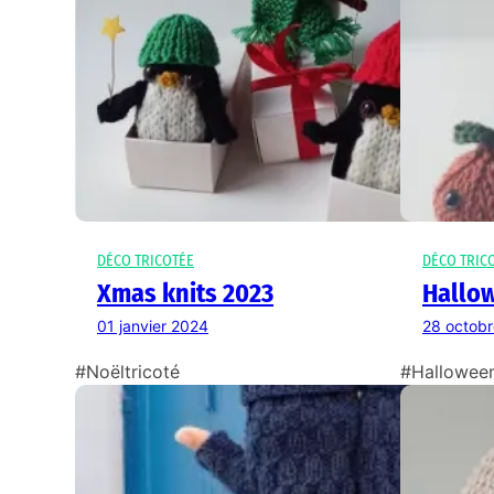
DÉCO TRICOTÉE
DÉCO TRIC
Xmas knits 2023
Hallow
01 janvier 2024
28 octob
#Noëltricoté
#Halloween