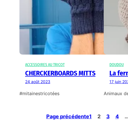
ACCESSOIRES AU TRICOT
DOUDOU
CHERCKERBOARDS MITTS
La fer
24 août 2023
17 juin 2
#mitainestricotées
Animaux de
Page précédente
1
2
3
4