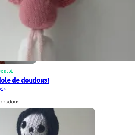
UR BÉBÉ
dole de doudous!
024
 doudous