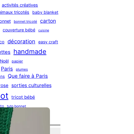
activités créatives
nimaux tricotés
baby blanket
carton
onnet
bonnet tricoté
couverture bébé
cuisine
décoration
co
easy craft
handmade
ttes
Noël
papier
Paris
plumes
Que faire à Paris
ns
sorties culturelles
rose
cot
tricot bébé
uto
tuto bonnet