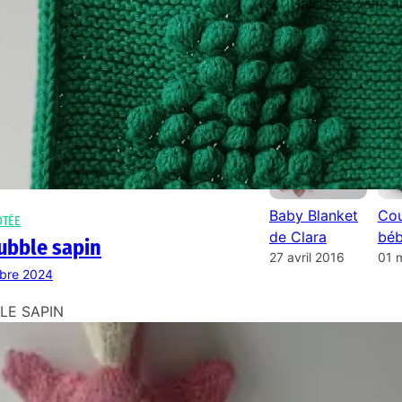
ILS ONT LA COTE 
Baby Blanket
Cou
OTÉE
de Clara
béb
ubble sapin
27 avril 2016
01 
bre 2024
LE SAPIN