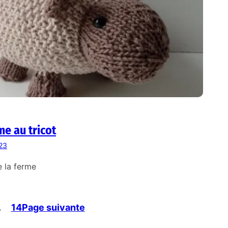
me au tricot
023
 la ferme
…
14
Page suivante