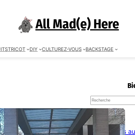
All Mad(e) Here
ITS
TRICOT
DIY
CULTUREZ-VOUS
BACKSTAGE
Bi
S
e
a
TAGS
r
c
accessoires au