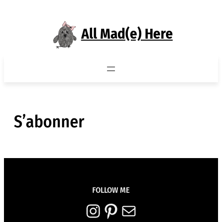
Aller
au
All Mad(e) Here
contenu
S’abonner
FOLLOW ME
Instagram
Pinterest
E-mail