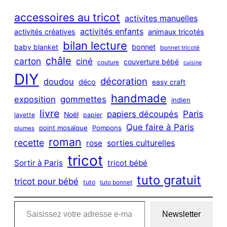
r
c
accessoires au tricot
activites manuelles
h
activités enfants
activités créatives
animaux tricotés
bilan lecture
bonnet
baby blanket
bonnet tricoté
châle
carton
ciné
couverture bébé
couture
cuisine
DIY
décoration
doudou
déco
easy craft
handmade
exposition
gommettes
indien
livre
Paris
papiers découpés
Noël
layette
papier
Que faire à Paris
point mosaïque
Pompons
plumes
roman
recette
sorties culturelles
rose
tricot
Sortir à Paris
tricot bébé
tuto gratuit
tricot pour bébé
tuto
tuto bonnet
Saisissez votre adresse e-mail…
Newsletter