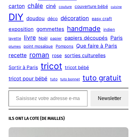
châle
carton
ciné
couverture bébé
couture
cuisine
DIY
décoration
doudou
déco
easy craft
handmade
exposition
gommettes
indien
livre
Paris
papiers découpés
Noël
layette
papier
Que faire à Paris
point mosaïque
Pompons
plumes
roman
recette
sorties culturelles
rose
tricot
Sortir à Paris
tricot bébé
tuto gratuit
tricot pour bébé
tuto
tuto bonnet
Saisissez votre adresse e-mail…
Newsletter
ILS ONT LA COTE (DE MAILLES)