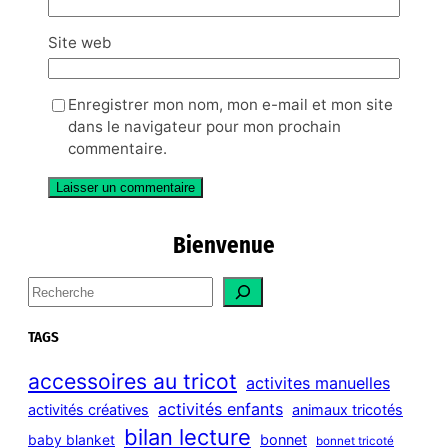
Site web
Enregistrer mon nom, mon e-mail et mon site
dans le navigateur pour mon prochain
commentaire.
Bienvenue
S
e
a
TAGS
r
c
accessoires au tricot
activites manuelles
h
activités enfants
activités créatives
animaux tricotés
bilan lecture
bonnet
baby blanket
bonnet tricoté