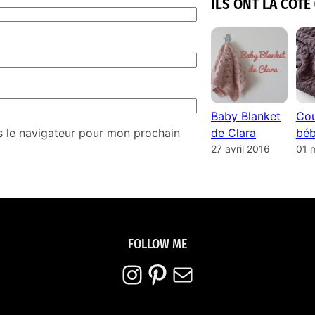
ILS ONT LA COTE 
Baby Blanket
Cou
s le navigateur pour mon prochain
de Clara
béb
27 avril 2016
01 
FOLLOW ME
Instagram
Pinterest
E-mail