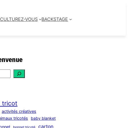
CULTUREZ-VOUS
BACKSTAGE
envenue
 tricot
activités créatives
nimaux tricotés
baby blanket
carton
onnet
bonnet tricoté