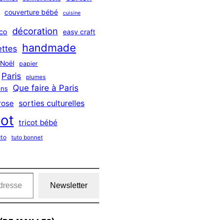
couverture bébé
cuisine
décoration
co
easy craft
handmade
ttes
Noël
papier
Paris
plumes
Que faire à Paris
ns
sorties culturelles
rose
cot
tricot bébé
uto
tuto bonnet
Newsletter