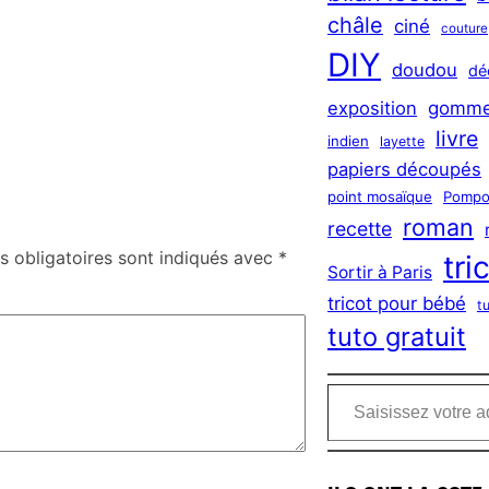
châle
ciné
couture
DIY
doudou
dé
exposition
gomme
livre
indien
layette
papiers découpés
point mosaïque
Pompo
roman
recette
 obligatoires sont indiqués avec
*
tri
Sortir à Paris
tricot pour bébé
t
tuto gratuit
Saisissez votre adresse e-mail…