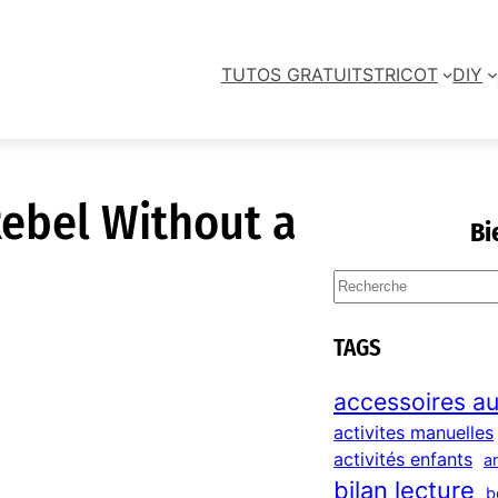
TUTOS GRATUITS
TRICOT
DIY
ebel Without a
Bi
S
e
a
TAGS
r
c
accessoires au
h
activites manuelles
activités enfants
a
bilan lecture
b