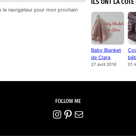
ILS ONT LA COTE 
s le navigateur pour mon prochain
Baby Blanket
Cou
de Clara
béb
27 avril 2016
01 
FOLLOW ME
Instagram
Pinterest
E-mail