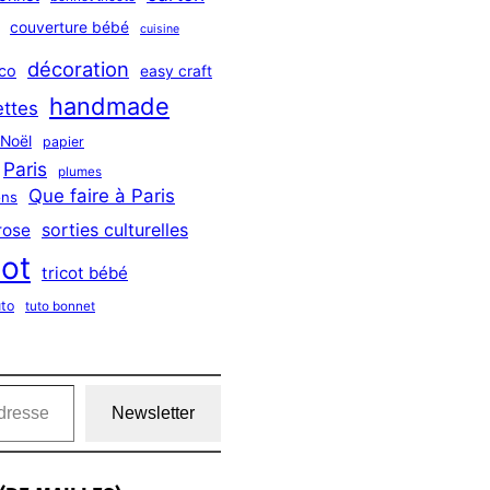
couverture bébé
cuisine
décoration
co
easy craft
handmade
ttes
Noël
papier
Paris
plumes
Que faire à Paris
ns
sorties culturelles
rose
cot
tricot bébé
uto
tuto bonnet
Newsletter