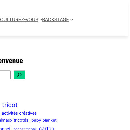
CULTUREZ-VOUS
BACKSTAGE
envenue
 tricot
activités créatives
nimaux tricotés
baby blanket
carton
onnet
bonnet tricoté