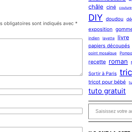
châle
ciné
couture
DIY
doudou
dé
 obligatoires sont indiqués avec
*
exposition
gomme
livre
indien
layette
papiers découpés
point mosaïque
Pompo
roman
recette
tri
Sortir à Paris
tricot pour bébé
t
tuto gratuit
Saisissez votre adresse e-mail…