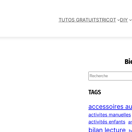
TUTOS GRATUITS
TRICOT
DIY
Bi
S
e
a
TAGS
r
c
accessoires au
h
activites manuelles
activités enfants
a
bilan lecture
b