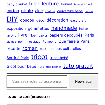
bilan lecture
bonnet
baby blanket
bonnet tricoté
châle
carton
ciné
couverture bébé
couture
cuisine
DIY
décoration
doudou
déco
easy craft
handmade
exposition
gommettes
indien
livre
Paris
papiers découpés
Noël
layette
papier
Que faire à Paris
point mosaïque
Pompons
plumes
roman
recette
sorties culturelles
rose
tricot
Sortir à Paris
tricot bébé
tuto gratuit
tricot pour bébé
tuto
tuto bonnet
Saisissez votre adresse e-mail…
Newsletter
ILS ONT LA COTE (DE MAILLES)