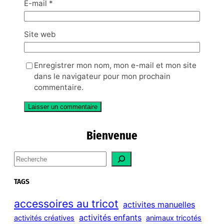
E-mail
*
Site web
Enregistrer mon nom, mon e-mail et mon site
dans le navigateur pour mon prochain
commentaire.
Bienvenue
S
e
a
TAGS
r
c
accessoires au tricot
activites manuelles
h
activités enfants
activités créatives
animaux tricotés