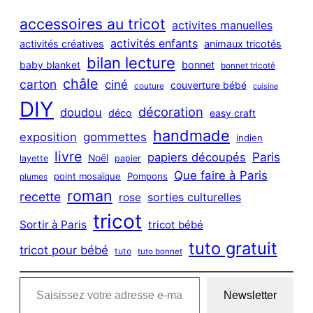
r
c
accessoires au tricot
activites manuelles
h
activités enfants
activités créatives
animaux tricotés
bilan lecture
bonnet
baby blanket
bonnet tricoté
châle
carton
ciné
couverture bébé
couture
cuisine
DIY
décoration
doudou
déco
easy craft
handmade
exposition
gommettes
indien
livre
Paris
papiers découpés
Noël
layette
papier
Que faire à Paris
point mosaïque
Pompons
plumes
roman
recette
sorties culturelles
rose
tricot
Sortir à Paris
tricot bébé
tuto gratuit
tricot pour bébé
tuto
tuto bonnet
Saisissez votre adresse e-mail…
Newsletter