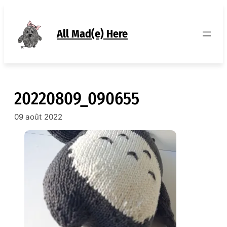
Aller
au
contenu
All Mad(e) Here
20220809_090655
09 août 2022