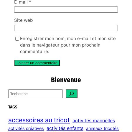
E-mail
*
Site web
Enregistrer mon nom, mon e-mail et mon site
dans le navigateur pour mon prochain
commentaire.
Bienvenue
S
e
a
TAGS
r
c
accessoires au tricot
activites manuelles
h
activités enfants
activités créatives
animaux tricotés