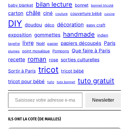
bilan lecture
bonnet
baby blanket
bonnet tricoté
châle
carton
ciné
couverture bébé
couture
cuisine
DIY
décoration
doudou
déco
easy craft
handmade
exposition
gommettes
indien
livre
Paris
papiers découpés
Noël
layette
papier
Que faire à Paris
point mosaïque
Pompons
plumes
roman
recette
sorties culturelles
rose
tricot
Sortir à Paris
tricot bébé
tuto gratuit
tricot pour bébé
tuto
tuto bonnet
Saisissez votre adresse e-mail…
Newsletter
ILS ONT LA COTE (DE MAILLES)