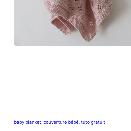
baby blanket
, 
couverture bébé
, 
tuto gratuit