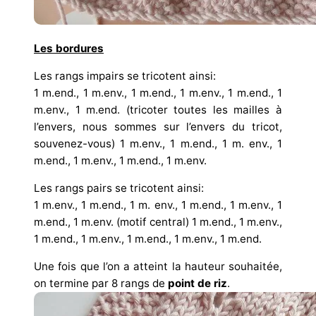
Les bordures
Les rangs impairs se tricotent ainsi:
1 m.end., 1 m.env., 1 m.end., 1 m.env., 1 m.end., 1
m.env., 1 m.end. (tricoter toutes les mailles à
l’envers, nous sommes sur l’envers du tricot,
souvenez-vous) 1 m.env., 1 m.end., 1 m. env., 1
m.end., 1 m.env., 1 m.end., 1 m.env.
Les rangs pairs se tricotent ainsi:
1 m.env., 1 m.end., 1 m. env., 1 m.end., 1 m.env., 1
m.end., 1 m.env. (motif central) 1 m.end., 1 m.env.,
1 m.end., 1 m.env., 1 m.end., 1 m.env., 1 m.end.
Une fois que l’on a atteint la hauteur souhaitée,
on termine par 8 rangs de
point de riz
.