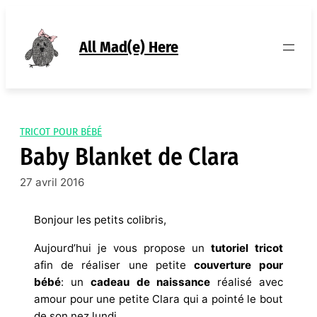
Aller
au
contenu
All Mad(e) Here
TRICOT POUR BÉBÉ
Baby Blanket de Clara
27 avril 2016
Bonjour les petits colibris,
Aujourd’hui je vous propose un
tutoriel
tricot
afin de réaliser une petite
couverture pour
bébé
: u
n
cadeau de naissance
réalisé avec
amour pour une petite Clara qui a pointé le bout
de son nez lundi.