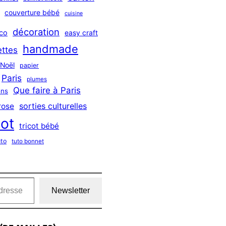
couverture bébé
cuisine
décoration
co
easy craft
handmade
ttes
Noël
papier
Paris
plumes
Que faire à Paris
ns
sorties culturelles
rose
cot
tricot bébé
uto
tuto bonnet
Newsletter