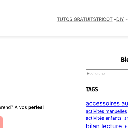
TUTOS GRATUITS
TRICOT
DIY
Bi
S
e
a
TAGS
r
c
accessoires au
h
 prend? A vos
perles
!
activites manuelles
activités enfants
a
bilan lecture
b