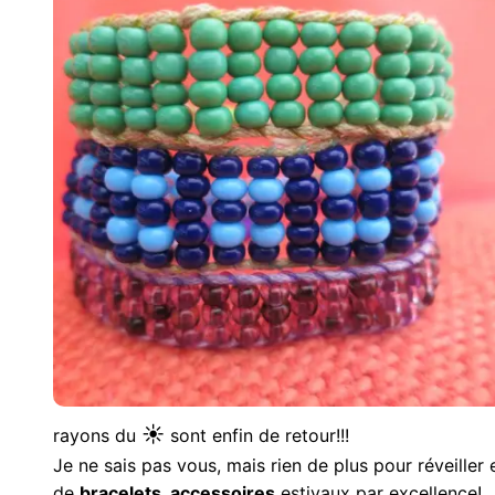
☀
rayons du
sont enfin de retour!!!
Je ne sais pas vous, mais rien de plus pour réveille
de
bracelets
,
accessoires
estivaux par excellence!