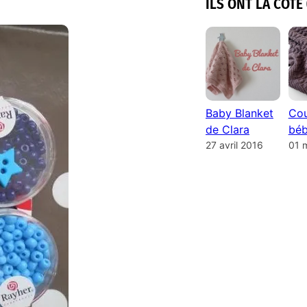
ILS ONT LA COTE 
Baby Blanket
Cou
de Clara
béb
27 avril 2016
01 