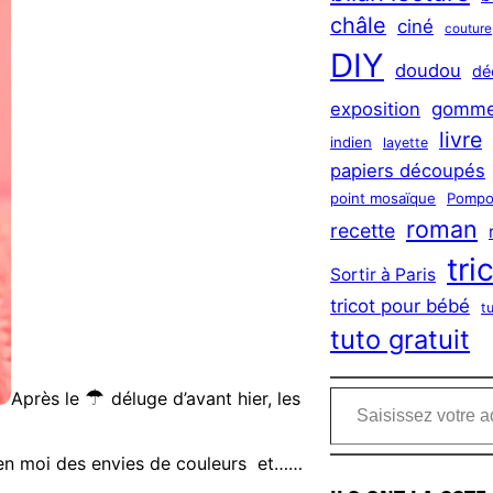
châle
ciné
couture
DIY
doudou
dé
exposition
gomme
livre
indien
layette
papiers découpés
point mosaïque
Pompo
roman
recette
tri
Sortir à Paris
tricot pour bébé
t
tuto gratuit
Saisissez votre adresse e-mail…
☂
Après le
déluge d’avant hier, les
r en moi des envies de couleurs et……