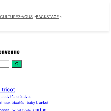
CULTUREZ-VOUS
BACKSTAGE
envenue
 tricot
activités créatives
nimaux tricotés
baby blanket
carton
onnet
bonnet tricoté