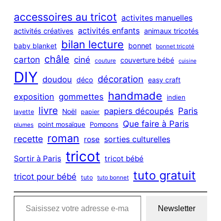
r
c
accessoires au tricot
activites manuelles
h
activités enfants
activités créatives
animaux tricotés
bilan lecture
bonnet
baby blanket
bonnet tricoté
châle
carton
ciné
couverture bébé
couture
cuisine
DIY
décoration
doudou
déco
easy craft
handmade
exposition
gommettes
indien
livre
Paris
papiers découpés
Noël
layette
papier
Que faire à Paris
point mosaïque
Pompons
plumes
roman
recette
sorties culturelles
rose
tricot
Sortir à Paris
tricot bébé
tuto gratuit
tricot pour bébé
tuto
tuto bonnet
Saisissez votre adresse e-mail…
Newsletter