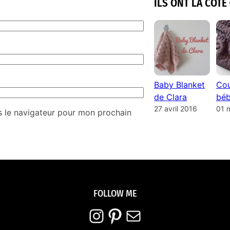
ILS ONT LA COTE 
Baby Blanket
Cou
de Clara
béb
27 avril 2016
01 
s le navigateur pour mon prochain
FOLLOW ME
Instagram
Pinterest
E-mail