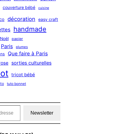
couverture bébé
cuisine
décoration
co
easy craft
handmade
ttes
Noël
papier
Paris
plumes
Que faire à Paris
ns
sorties culturelles
rose
cot
tricot bébé
uto
tuto bonnet
Newsletter