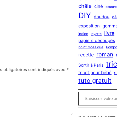
châle
ciné
couture
DIY
doudou
dé
exposition
gomme
livre
indien
layette
papiers découpés
point mosaïque
Pompo
roman
recette
tri
Sortir à Paris
 obligatoires sont indiqués avec
*
tricot pour bébé
t
tuto gratuit
Saisissez votre adresse e-mail…