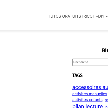
TUTOS GRATUITS
TRICOT
DIY
Bi
S
e
a
TAGS
r
c
accessoires au
h
activites manuelles
activités enfants
a
bilan lecture
b