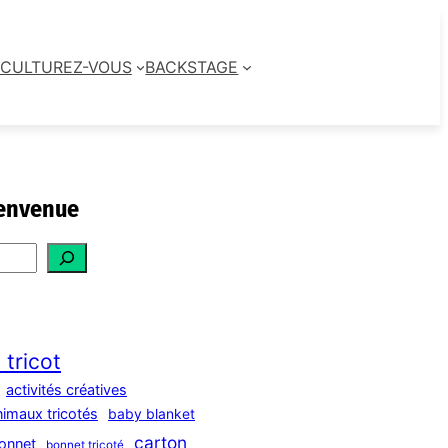
CULTUREZ-VOUS
BACKSTAGE
envenue
 tricot
activités créatives
nimaux tricotés
baby blanket
carton
onnet
bonnet tricoté