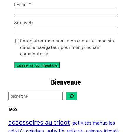
E-mail
*
Site web
Enregistrer mon nom, mon e-mail et mon site
dans le navigateur pour mon prochain
commentaire.
Bienvenue
S
e
a
TAGS
r
c
accessoires au tricot
activites manuelles
h
activités enfants
activités créatives
animaux tricotés