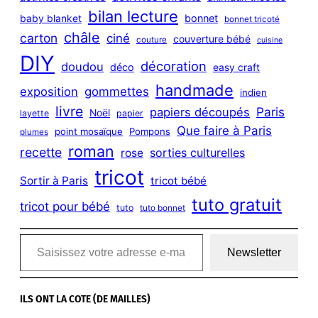
bilan lecture
bonnet
baby blanket
bonnet tricoté
châle
carton
ciné
couverture bébé
couture
cuisine
DIY
décoration
doudou
déco
easy craft
handmade
exposition
gommettes
indien
livre
Paris
papiers découpés
Noël
layette
papier
Que faire à Paris
point mosaïque
Pompons
plumes
roman
recette
sorties culturelles
rose
tricot
Sortir à Paris
tricot bébé
tuto gratuit
tricot pour bébé
tuto
tuto bonnet
Saisissez votre adresse e-mail…
Newsletter
ILS ONT LA COTE (DE MAILLES)