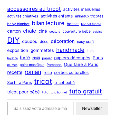
r
c
accessoires au tricot
activites manuelles
h
activités enfants
activités créatives
animaux tricotés
bilan lecture
bonnet
baby blanket
bonnet tricoté
châle
carton
ciné
couverture bébé
couture
cuisine
DIY
décoration
doudou
déco
easy craft
handmade
exposition
gommettes
indien
livre
Paris
papiers découpés
Noël
layette
papier
Que faire à Paris
point mosaïque
Pompons
plumes
roman
recette
sorties culturelles
rose
tricot
Sortir à Paris
tricot bébé
tuto gratuit
tricot pour bébé
tuto
tuto bonnet
Saisissez votre adresse e-mail…
Newsletter