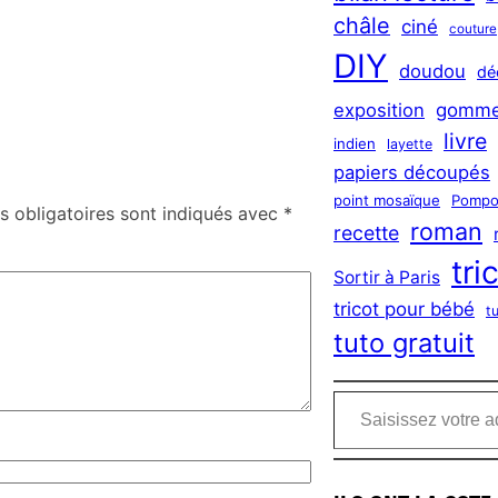
châle
ciné
couture
DIY
doudou
dé
exposition
gomme
livre
indien
layette
papiers découpés
point mosaïque
Pompo
 obligatoires sont indiqués avec
*
roman
recette
tri
Sortir à Paris
tricot pour bébé
t
tuto gratuit
Saisissez votre adresse e-mail…