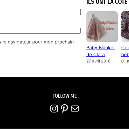
ILS ONT LA COTE 
s le navigateur pour mon prochain
Baby Blanket
Cou
de Clara
béb
27 avril 2016
01 
FOLLOW ME
Instagram
Pinterest
E-mail