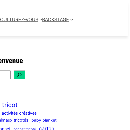
CULTUREZ-VOUS
BACKSTAGE
envenue
 tricot
activités créatives
nimaux tricotés
baby blanket
carton
onnet
bonnet tricoté