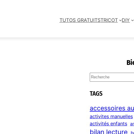
TUTOS GRATUITS
TRICOT
DIY
Bi
S
e
a
TAGS
r
c
accessoires au
h
activites manuelles
activités enfants
a
bilan lecture
b