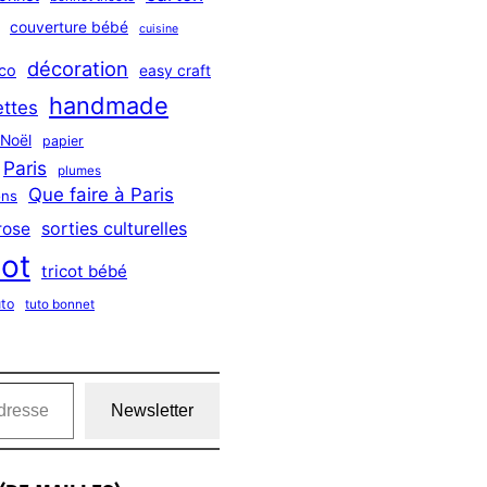
couverture bébé
cuisine
décoration
co
easy craft
handmade
ttes
Noël
papier
Paris
plumes
Que faire à Paris
ns
sorties culturelles
rose
cot
tricot bébé
uto
tuto bonnet
Newsletter